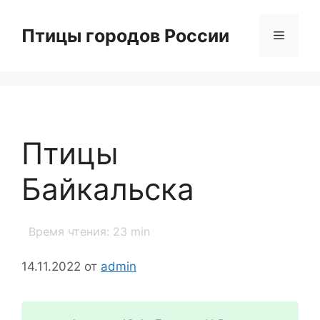
Перейти
к
Птицы городов России
Меню
содержимому
Птицы
Байкальска
Время чтения:
23
min
14.11.2022
от
admin