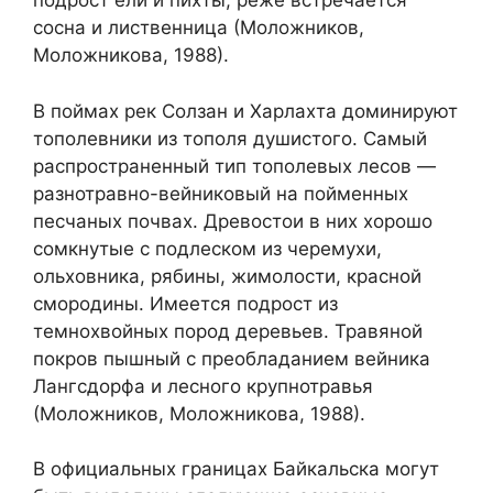
подрост ели и пихты, реже встречается
сосна и лиственница (Моложников,
Моложникова, 1988).
В поймах рек Солзан и Харлахта доминируют
тополевники из тополя душистого. Самый
распространенный тип тополевых лесов —
разнотравно-вейниковый на пойменных
песчаных почвах. Древостои в них хорошо
сомкнутые с подлеском из черемухи,
ольховника, рябины, жимолости, красной
смородины. Имеется подрост из
темнохвойных пород деревьев. Травяной
покров пышный с преобладанием вейника
Лангсдорфа и лесного крупнотравья
(Моложников, Моложникова, 1988).
В официальных границах Байкальска могут