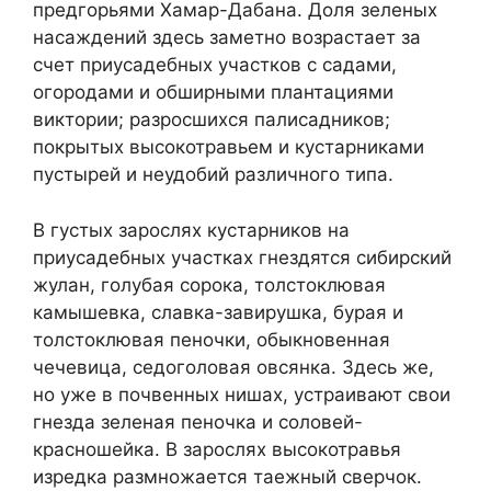
предгорьями Хамар-Дабана. Доля зеленых
насаждений здесь заметно возрастает за
счет приусадебных участков с садами,
огородами и обширными плантациями
виктории; разросшихся палисадников;
покрытых высокотравьем и кустарниками
пустырей и неудобий различного типа.
В густых зарослях кустарников на
приусадебных участках гнездятся сибирский
жулан, голубая сорока, толстоклювая
камышевка, славка-завирушка, бурая и
толстоклювая пеночки, обыкновенная
чечевица, седоголовая овсянка. Здесь же,
но уже в почвенных нишах, устраивают свои
гнезда зеленая пеночка и соловей-
красношейка. В зарослях высокотравья
изредка размножается таежный сверчок.