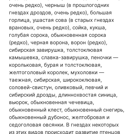
очень редко), черныш (в прошлогодних
гнездах дроздов, очень редко), большая
горлица, ушастая сова (в старых гнездах
врановых, очень редко), сойка, кукша,
голубая сорока, обыкновенная сорока
(редко), черная ворона, ворон (редко),
сибирская завирушка, толстоклювая
камышевка, славка-завирушка, пеночки —
корольковая, бурая и толстоклювая,
желтоголовый королек, мухоловки —
таежная, сибирская, ширококлювая,
соловей-свистун, оливковый, певчий и
сибирский дрозды, длиннохвостая синица,
вьюрок, обыкновенная чечевица,
обыкновенный клест, обыкновенный снегирь,
обыкновенный дубонос, желтобровая и
седоголовая овсянки. В гнездах некоторых
из этих видов происходит развитие птенцов