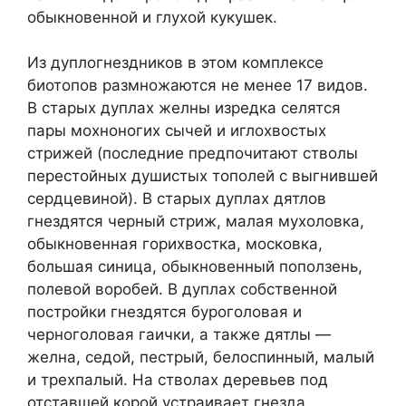
обыкновенной и глухой кукушек.
Из дуплогнездников в этом комплексе
биотопов размножаются не менее 17 видов.
В старых дуплах желны изредка селятся
пары мохноногих сычей и иглохвостых
стрижей (последние предпочитают стволы
перестойных душистых тополей с выгнившей
сердцевиной). В старых дуплах дятлов
гнездятся черный стриж, малая мухоловка,
обыкновенная горихвостка, московка,
большая синица, обыкновенный поползень,
полевой воробей. В дуплах собственной
постройки гнездятся буроголовая и
черноголовая гаички, а также дятлы —
желна, седой, пестрый, белоспинный, малый
и трехпалый. На стволах деревьев под
отставшей корой устраивает гнезда