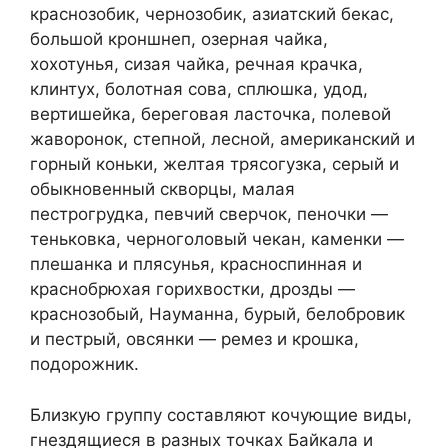
краснозобик, чернозобик, азиатский бекас,
большой кроншнеп, озерная чайка,
хохотунья, сизая чайка, речная крачка,
клинтух, болотная сова, сплюшка, удод,
вертишейка, береговая ласточка, полевой
жаворонок, степной, лесной, американский и
горный коньки, желтая трясогузка, серый и
обыкновенный скворцы, малая
пестрогрудка, певчий сверчок, пеночки —
теньковка, черноголовый чекан, каменки —
плешанка и плясунья, красноспинная и
краснобрюхая горихвостки, дрозды —
краснозобый, Науманна, бурый, белобровик
и пестрый, овсянки — ремез и крошка,
подорожник.
Близкую группу составляют кочующие виды,
гнездящиеся в разных точках Байкала и