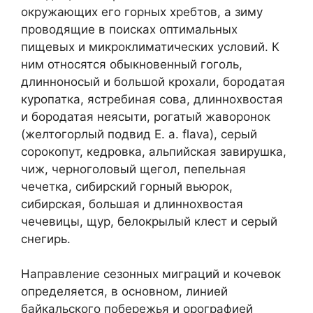
окружающих его горных хребтов, а зиму
проводящие в поисках оптимальных
пищевых и микроклиматических условий. К
ним относятся обыкновенный гоголь,
длинноносый и большой крохали, бородатая
куропатка, ястребиная сова, длиннохвостая
и бородатая неясыти, рогатый жаворонок
(желтогорлый подвид E. a. flava), серый
сорокопут, кедровка, альпийская завирушка,
чиж, черноголовый щегол, пепельная
чечетка, сибирский горный вьюрок,
сибирская, большая и длиннохвостая
чечевицы, щур, белокрылый клест и серый
снегирь.
Направление сезонных миграций и кочевок
определяется, в основном, линией
байкальского побережья и орографией