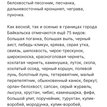
белохвостый песочник, песчанка,
дальневосточный кроншнеп, чеграва,
пуночка.
Как весной, так и осенью в границах города
Байкальска отмечаются ещё 75 видов:
большая поганка, большая выпь, черный
аист, лебедь-кликун, кряква, серая утка,
свиязь, шилохвость, чирок-трескунок,
широконоска, красноголовая чернеть,
хохлатая чернеть, каменушка, луток, скопа,
хохлатый осоед, черный коршун, полевой
лунь, болотный лунь, тетеревятник, малый
перепелятник, обыкновенный канюк, беркут,
орлан-белохвост, сапсан, серый журавль,
лысуха, хрустан, чибис, камнешарка, фифи,
большой улит, поручейник, турухтан, кулик-
воробей, мородунка, кулик-воробей,