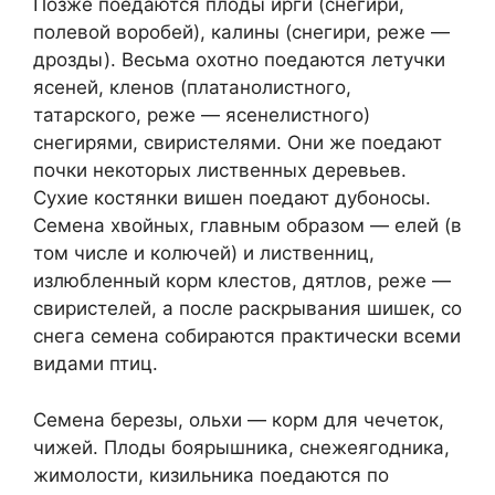
Позже поедаются плоды ирги (снегири,
полевой воробей), калины (снегири, реже —
дрозды). Весьма охотно поедаются летучки
ясеней, кленов (платанолистного,
татарского, реже — ясенелистного)
снегирями, свиристелями. Они же поедают
почки некоторых лиственных деревьев.
Сухие костянки вишен поедают дубоносы.
Семена хвойных, главным образом — елей (в
том числе и колючей) и лиственниц,
излюбленный корм клестов, дятлов, реже —
свиристелей, а после раскрывания шишек, со
снега семена собираются практически всеми
видами птиц.
Семена березы, ольхи — корм для чечеток,
чижей. Плоды боярышника, снежеягодника,
жимолости, кизильника поедаются по