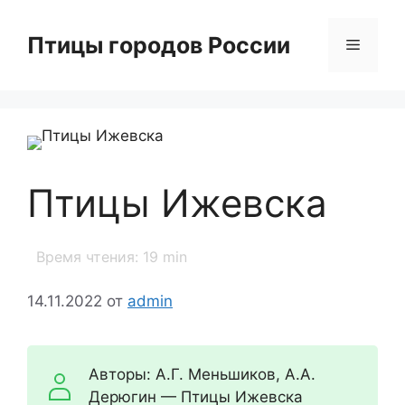
Перейти
к
Птицы городов России
Меню
содержимому
Птицы Ижевска
Время чтения:
19
min
14.11.2022
от
admin
Авторы: А.Г. Меньшиков, А.А.
Дерюгин — Птицы Ижевска